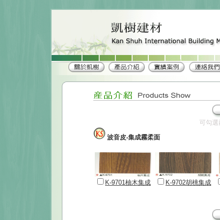
可勾選
波音皮-集成霧柔面
K-9701柚木集成
K-9702胡桃集成