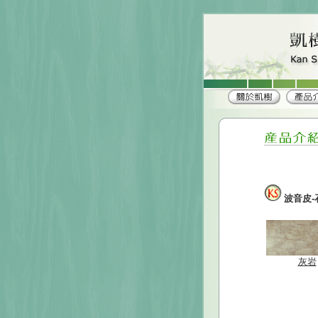
波音皮-
灰岩